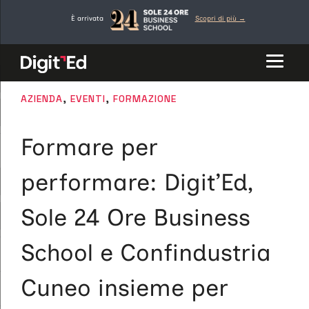
Vai
È arrivata
Scopri di più →
al
contenuto
CATEGORIE
AZIENDA
,
EVENTI
,
FORMAZIONE
Formare per
performare: Digit’Ed,
Sole 24 Ore Business
School e Confindustria
Cuneo insieme per