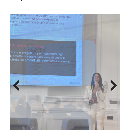
Pre
Nex
viou
t
s