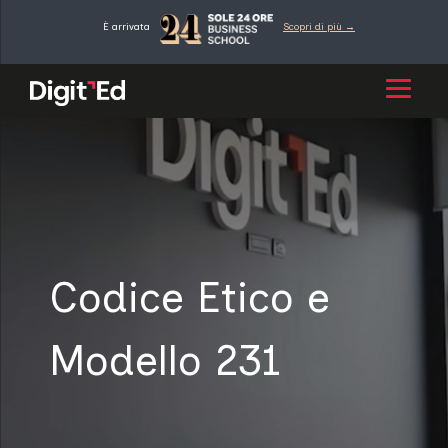
Vai
È arrivata
Scopri di più →
al
contenuto
Codice Etico e
Modello 231