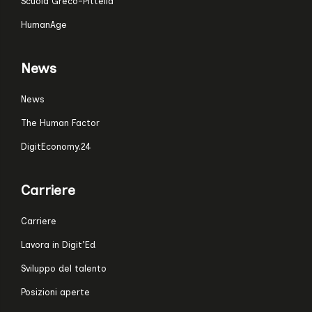
Scuola Greco-Pittella
HumanAge
News
News
The Human Factor
DigitEconomy.24
Carriere
Carriere
Lavora in Digit’Ed
Sviluppo del talento
Posizioni aperte