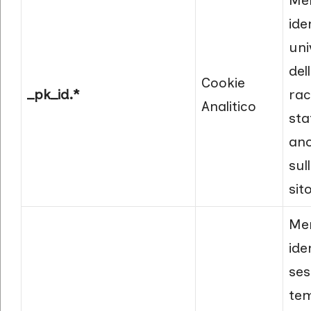
Me
ide
uni
del
Cookie
_pk_id.*
rac
Analitico
sta
an
sull
sit
Me
ide
ses
te