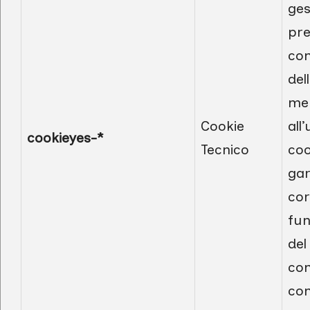
ges
pre
co
del
mer
Cookie
all’
cookieyes-*
Tecnico
coo
gar
cor
fu
del
con
con