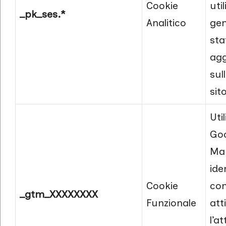
Cookie
uti
_pk_ses.*
Analitico
ge
sta
ag
sull
sito
Uti
Goo
Ma
iden
Cookie
con
_gtm_XXXXXXXX
Funzionale
att
l’a