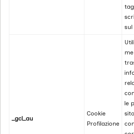
tag
scr
sul
Uti
me
tra
inf
rel
con
le 
Cookie
sito
_gcl_au
Profilazione
con
cor