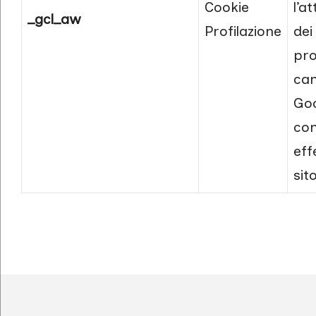
Cookie
l’a
_gcl_aw
Profilazione
dei 
pro
ca
Goo
con
eff
sit