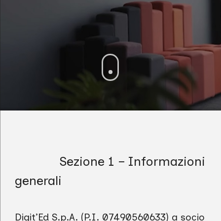
Sezione 1 – Informazioni
generali
Digit’Ed S.p.A. (P.I. 07490560633) a socio