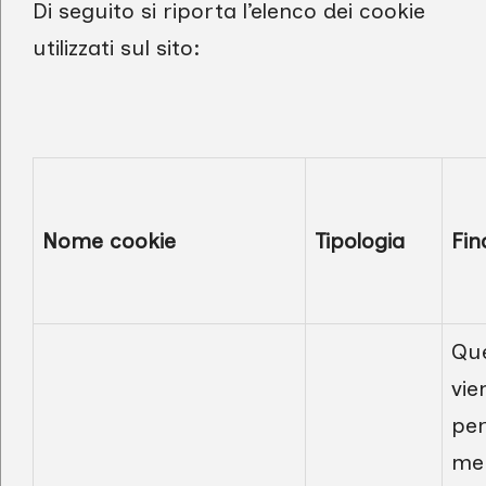
Di seguito si riporta l’elenco dei cookie
utilizzati sul sito:
Nome cookie
Tipologia
Fin
Que
vie
pe
me