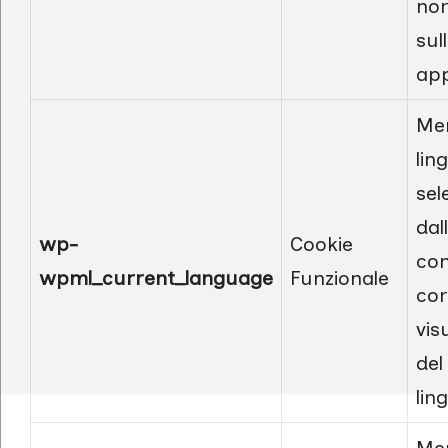
no
sul
app
Mem
lin
sel
dal
wp-
Cookie
con
wpml_current_language
Funzionale
cor
vis
del
lin