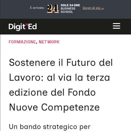
Vai
È arrivata
Scopri di più →
al
contenuto
CATEGORIE
FORMAZIONE
,
NETWORK
Sostenere il Futuro del
Lavoro: al via la terza
edizione del Fondo
Nuove Competenze
Un bando strategico per