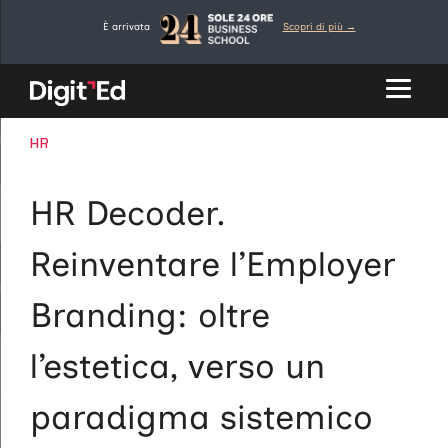
Vai
È arrivata
Scopri di più →
al
contenuto
CATEGORIE
HR
HR Decoder.
Reinventare l’Employer
Branding: oltre
l’estetica, verso un
paradigma sistemico