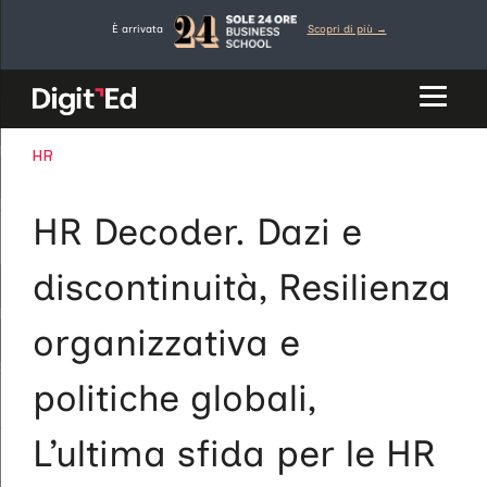
Vai
È arrivata
Scopri di più →
al
contenuto
CATEGORIE
HR
HR Decoder. Dazi e
discontinuità, Resilienza
organizzativa e
politiche globali,
L’ultima sfida per le HR