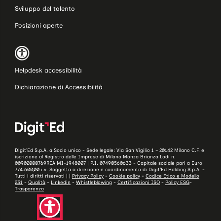
Sviluppo del talento
Posizioni aperte
Helpdesk accessibilità
Dichiarazione di Accessibilità
Digit’Ed S.p.A. a Socio unico - Sede legale: Via San Vigilio 1 – 20142 Milano C.F. e
iscrizione al Registro delle Imprese di Milano Monza Brianza Lodi n.
00902000769REA MI-1948007 | P.I. 07490560633 - Capitale sociale pari a Euro
774.600,00 i.v. Soggetta a direzione e coordinamento di Digit’Ed Holding S.p.A. -
Tutti i diritti riservati | |
Privacy Policy
-
Cookie policy
-
Codice Etico e Modello
231
-
Qualità
-
Linkedin
-
Whistleblowing
-
Certificazioni ISO
-
Policy ESG
-
Trasparenza