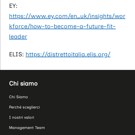
EY:
https://www.ey.com/en_uk/insights/wor
kforce/how-to-become-a-future-fit-
leader
ELIS:
https://distrettoitalia.elis.org/
Chi siamo
Chi Siamo
Perché sceglierci
I nostri valori
Management Team