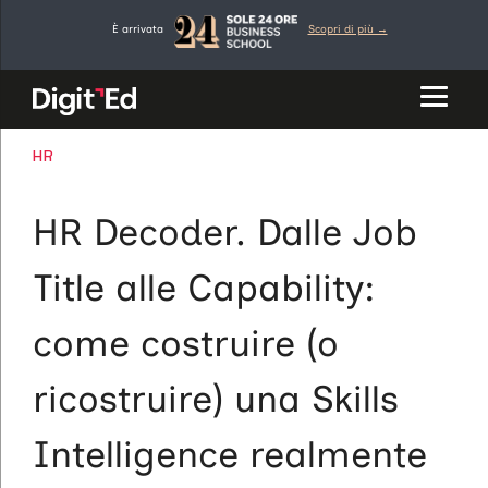
Vai
È arrivata
Scopri di più →
al
contenuto
CATEGORIE
HR
HR Decoder. Dalle Job
Title alle Capability:
come costruire (o
ricostruire) una Skills
Intelligence realmente