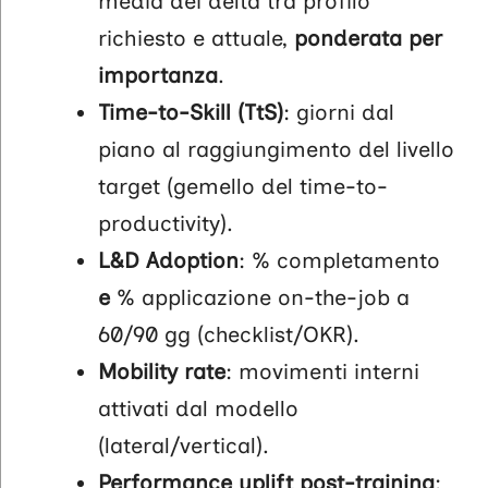
media dei delta tra profilo
richiesto e attuale,
ponderata per
importanza
.
Time-to-Skill (TtS)
: giorni dal
piano al raggiungimento del livello
target (gemello del time-to-
productivity).
L&D Adoption
: % completamento
e
% applicazione on-the-job a
60/90 gg (checklist/OKR).
Mobility rate
: movimenti interni
attivati dal modello
(lateral/vertical).
Performance uplift post-training
: