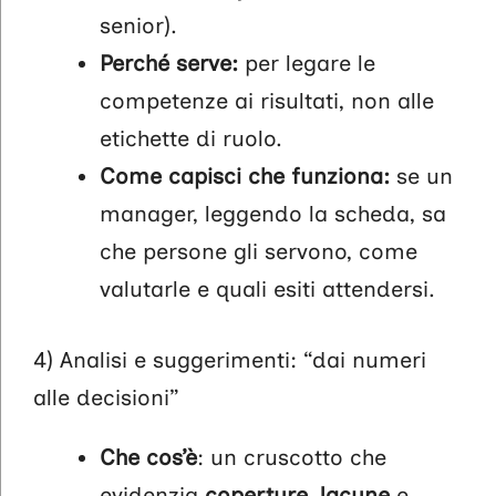
senior).
Perché serve:
per legare le
competenze ai risultati, non alle
etichette di ruolo.
Come capisci che funziona:
se un
manager, leggendo la scheda, sa
che persone gli servono, come
valutarle e quali esiti attendersi.
4) Analisi e suggerimenti: “dai numeri
alle decisioni”
Che cos’è
: un cruscotto che
evidenzia
coperture
,
lacune
e