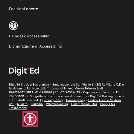
Posizioni aperte
Helpdesk accessibilità
Dichiarazione di Accessibilità
Digit’Ed S.p.A. a Socio unico - Sede legale: Via San Vigilio 1 – 20142 Milano C.F. e
iscrizione al Registro delle Imprese di Milano Monza Brianza Lodi n.
00902000769REA MI-1948007 | P.I. 07490560633 - Capitale sociale pari a Euro
774.600,00 i.v. Soggetta a direzione e coordinamento di Digit’Ed Holding S.p.A. -
Tutti i diritti riservati | |
Privacy Policy
-
Cookie policy
-
Codice Etico e Modello
231
-
Qualità
-
Linkedin
-
Whistleblowing
-
Certificazioni ISO
-
Policy ESG
-
Trasparenza