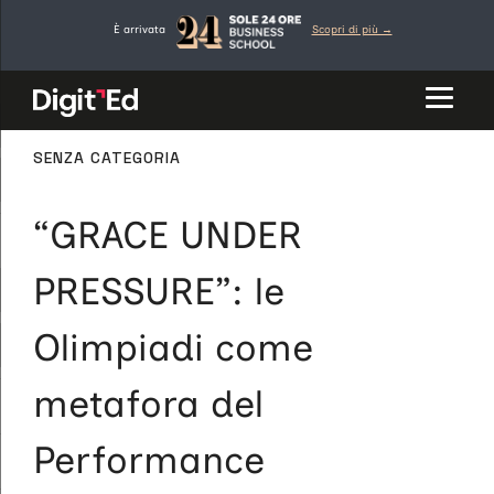
Vai
È arrivata
Scopri di più →
al
contenuto
CATEGORIE
SENZA CATEGORIA
“GRACE UNDER
PRESSURE”: le
Olimpiadi come
metafora del
Performance