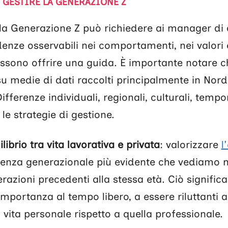
 GESTIRE LA GENERAZIONE Z
a Generazione Z può richiedere ai manager di ada
enze osservabili nei comportamenti, nei valori e 
ssono offrire una guida. È importante notare c
su medie di dati raccolti principalmente in Nor
fferenze individuali, regionali, culturali, tempora
le strategie di gestione.
librio tra vita lavorativa e privata
: valorizzare
l
renza generazionale più evidente che vediamo 
erazioni precedenti alla stessa età. Ciò signific
mportanza al tempo libero, a essere riluttanti a
a vita personale rispetto a quella professionale.