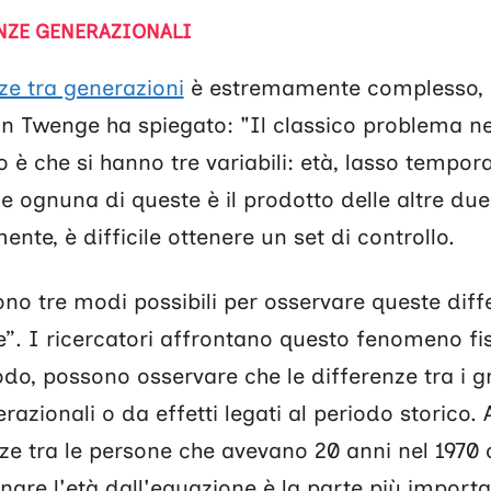
NZE GENERAZIONALI
nze tra generazioni
è estremamente complesso, po
ean Twenge ha spiegato: "Il classico problema ne
 che si hanno tre variabili: età, lasso tempora
e ognuna di queste è il prodotto delle altre due"
nte, è difficile ottenere un set di controllo.
ono tre modi possibili per osservare queste dif
e”. I ricercatori affrontano questo fenomeno f
do, possono osservare che le differenze tra i 
erazionali o da effetti legati al periodo storico
nze tra le persone che avevano 20 anni nel 1970
inare l'età dall'equazione è la parte più import