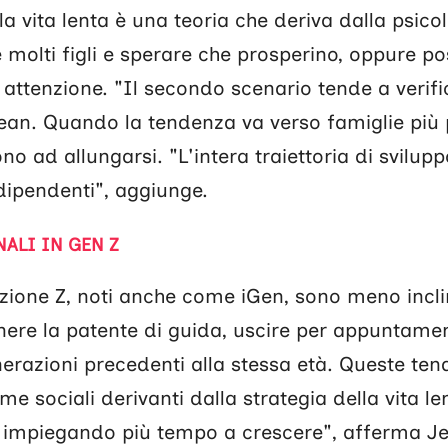
la vita lenta è una teoria che deriva dalla psico
molti figli e sperare che prosperino, oppure p
 attenzione. "Il secondo scenario tende a verifi
ean. Quando la tendenza va verso famiglie più p
ono ad allungarsi. "L'intera traiettoria di svilupp
ipendenti", aggiunge.
ALI IN GEN Z
one Z, noti anche come iGen, sono meno inclini 
enere la patente di guida, uscire per appuntam
enerazioni precedenti alla stessa età. Queste t
me sociali derivanti dalla strategia della vita le
impiegando più tempo a crescere", afferma J