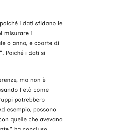
iché i dati sfidano le
l misurare i
le o anno, e coorte di
. Poiché i dati si
ferenze, ma non è
issando l'età come
gruppi potrebbero
. Ad esempio, possono
 con quelle che avevano
ante," ha concluso