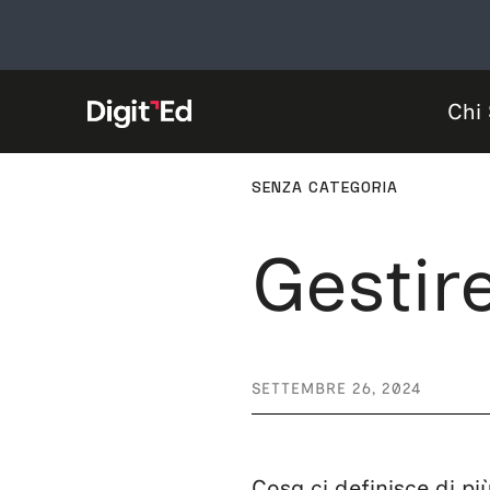
Vai
al
contenuto
Chi
CATEGORIE
SENZA CATEGORIA
Gestir
SETTEMBRE 26, 2024
Cosa ci definisce di pi