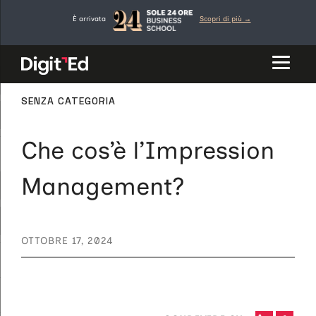
Vai
È arrivata
Scopri di più →
al
contenuto
CATEGORIE
SENZA CATEGORIA
Che cos’è l’Impression
Management?
OTTOBRE 17, 2024