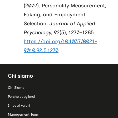
(2007). Personality Measurement,
Faking, and Employment
Selection.
Journal of Applied
Psychology, 92
(5), 1270–1285.
https://doi.org/10.1037/0021-
9010.92.5.1270
Chi siamo
Chi Siamo
Perché sceglierci
I nostri valori
Management Team