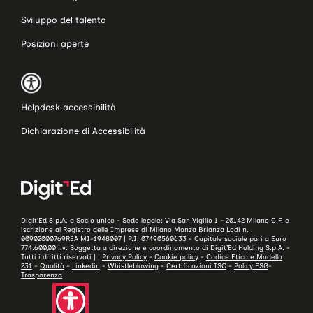
Sviluppo del talento
Posizioni aperte
Helpdesk accessibilità
Dichiarazione di Accessibilità
Digit’Ed S.p.A. a Socio unico - Sede legale: Via San Vigilio 1 – 20142 Milano C.F. e
iscrizione al Registro delle Imprese di Milano Monza Brianza Lodi n.
00902000769REA MI-1948007 | P.I. 07490560633 - Capitale sociale pari a Euro
774.600,00 i.v. Soggetta a direzione e coordinamento di Digit’Ed Holding S.p.A. -
Tutti i diritti riservati | |
Privacy Policy
-
Cookie policy
-
Codice Etico e Modello
231
-
Qualità
-
Linkedin
-
Whistleblowing
-
Certificazioni ISO
-
Policy ESG
-
Trasparenza