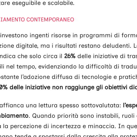
re eseguibile e scalabile.
MBIAMENTO CONTEMPORANEO
 investono ingenti risorse in programmi di fo
one digitale, ma i risultati restano deludenti. L
ndica che solo circa il
26%
delle iniziative di t
li nel tempo, evidenziando la difficoltà di trad
nostante l’adozione diffusa di tecnologie e prati
60% delle iniziative non raggiunge gli obiettivi di
affianca una lettura spesso sottovalutata:
l’esp
mbiamento
. Quando priorità sono instabili, ruoli
 la percezione di incertezza e minaccia. In ques
no tende a spostarsi dalla crescita alla protezi