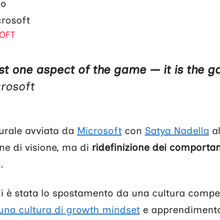
crosoft
OFT
ust one aspect of the game — it is the 
rosoft
urale avviata da
Microsoft
con
Satya Nadella
al
e di visione, ma di
ridefinizione dei comportam
o
.
li è stata lo spostamento da una cultura competi
una cultura di growth mindset
e apprendimento