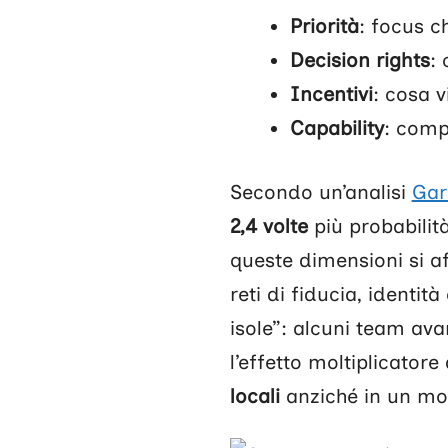
Priorità
: focus ch
Decision rights
:
Incentivi
: cosa 
Capability
: comp
Secondo un’analisi
Gar
2,4 volte
più probabilit
queste dimensioni si a
reti di fiducia, identi
isole”: alcuni team ava
l’effetto moltiplicatore 
locali
anziché in un mo