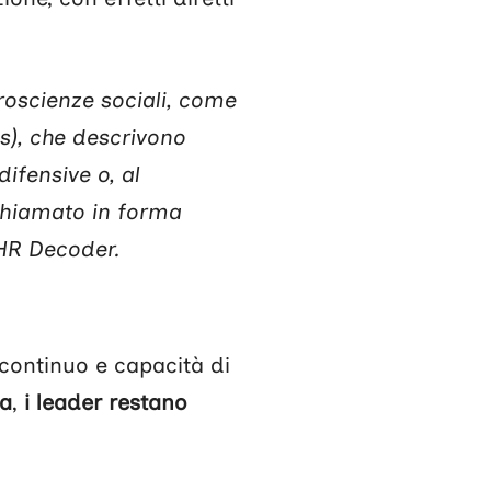
oscienze sociali, come
s), che descrivono
ifensive o, al
ichiamato in forma
 HR Decoder.
continuo e capacità di
da
,
i leader restano