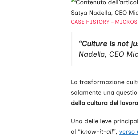
Satya Nadella, CEO Mi
CASE HISTORY – MICROS
“Culture is not j
Nadella, CEO Mic
La trasformazione cult
solamente una question
della cultura del lavor
Una delle leve principa
al “
know-it-all
”,
verso 