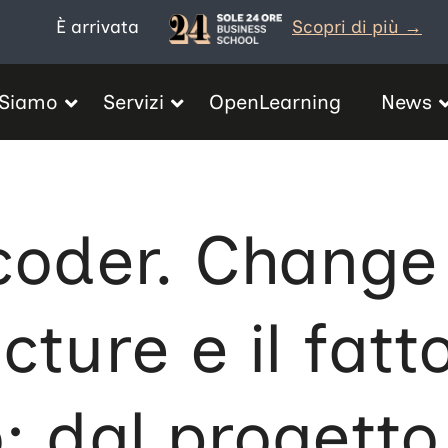
È arrivata
Scopri di più →
 Siamo
Servizi
OpenLearning
News
coder. Change
cture e il fatt
 dal progetto