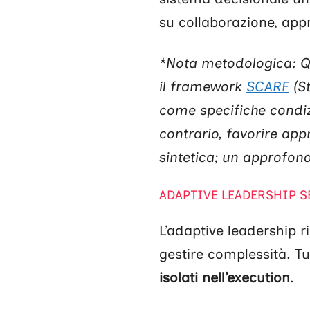
su collaborazione, app
*Nota metodologica: Q
il framework
SCARF
(St
come specifiche condiz
contrario, favorire ap
sintetica; un approfo
ADAPTIVE LEADERSHIP S
L’adaptive leadership 
gestire complessità. Tu
isolati nell’execution
.