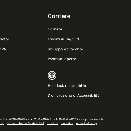
Carriere
Carriere
actor
Lavora in Digit’Ed
.24
Sviluppo del talento
Posizioni aperte
Helpdesk accessibilità
Dichiarazione di Accessibilità
za Lodi n. 00902000769REA MI-1948007 | P.I. 07490560633 - Capitale sociale
icy
-
Codice Etico e Modello 231
-
Qualità
-
Linkedin
-
Whistleblowing
-