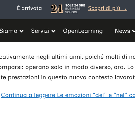
È arrivata
Scopri di più →
 Siamo
Servizi
OpenLearning
News
cativamente negli ultimi anni, poiché molti di n
comparsi: operano solo in modo diverso, ora. L
e prestazioni in questo nuovo contesto lavorat
!
Continua a leggere
Le emozioni “del” e “nel” c