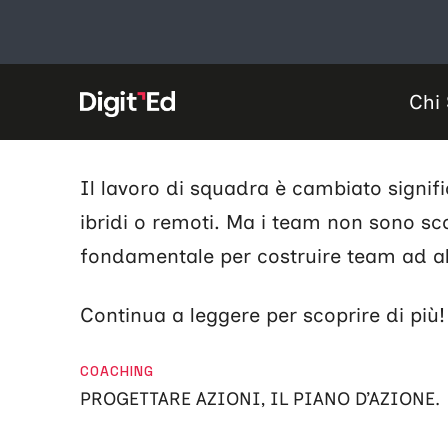
Coaching
Vai
al
contenuto
CATEGORIE
COACHING
Chi
LE EMOZIONI “DEL” E “NEL” COACHING
Il lavoro di squadra è cambiato signifi
ibridi o remoti. Ma i team non sono s
fondamentale per costruire team ad alt
Continua a leggere per scoprire di più
CATEGORIE
COACHING
PROGETTARE AZIONI, IL PIANO D’AZIONE.