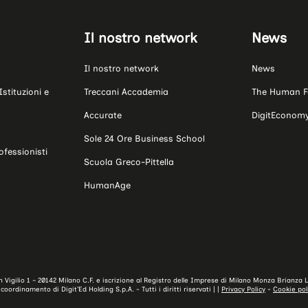
Il nostro network
News
Il nostro network
News
Istituzioni e
Treccani Accademia
The Human F
Accurate
DigitEconomy
Sole 24 Ore Business School
ofessionisti
Scuola Greco-Pittella
HumanAge
San Vigilio 1 – 20142 Milano C.F. e iscrizione al Registro delle Imprese di Milano Monza Brian
oordinamento di Digit’Ed Holding S.p.A. - Tutti i diritti riservati | |
Privacy Policy
-
Cookie pol