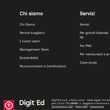
Chi siamo
Servizi
Chi Siamo
Servizi
Perché sceglierci
Per grandi Aziende, 
PA
I nostri valori
Per PMI
Management Team
Per neolaureati e pr
Sostenibilità
Case study
Riconoscimenti e Certificazioni
Digit’Ed S.p.A. a Socio unico - Sede legale: Via 
pari a Euro 774.600,00 i.v. Soggetta a direzione e c
Certificazioni ISO
-
Policy ESG
-
Trasparenza