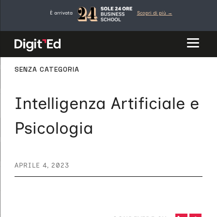
Vai
È arrivata
Scopri di più →
al
contenuto
CATEGORIE
SENZA CATEGORIA
Intelligenza Artificiale e
Psicologia
APRILE 4, 2023