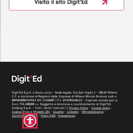
Visita il sito Digit'Ed
Digit’Ed S.p.A. a Socio unico - Sede legale: Via San Vigilio 1 – 20142 Milano
C.F. e iscrizione al Registro delle Imprese di Milano Monza Brianza Lodi n.
00902000769REA MI-1948007 | P.I. 07490560633 - Capitale sociale pari a
Euro 774.600,00 i.v. Soggetta a direzione e coordinamento di Digit’Ed
Holding S.p.A. - Tutti i diritti riservati | |
Privacy Policy
-
Cookie policy
-
Codice Etico e Modello 231
-
Qualità
-
Linkedin
-
Whistleblowing
-
Certificazioni ISO
-
Policy ESG
-
Trasparenza