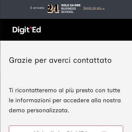
Vai
È arrivata
Scopri di più →
al
contenuto
Grazie per averci contattato
Ti ricontatteremo al più presto con tutte
le informazioni per accedere alla nostra
demo personalizzata.