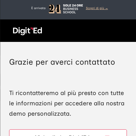
Vai
È arrivata
Scopri di più →
al
contenuto
Grazie per averci contattato
Ti ricontatteremo al più presto con tutte
le informazioni per accedere alla nostra
demo personalizzata.