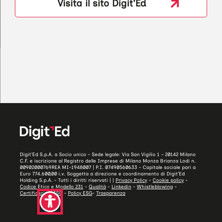
Visita il sito Digit'Ed
Digit’Ed S.p.A. a Socio unico - Sede legale: Via San Vigilio 1 – 20142 Milano
C.F. e iscrizione al Registro delle Imprese di Milano Monza Brianza Lodi n.
00902000769REA MI-1948007 | P.I. 07490560633 - Capitale sociale pari a
Euro 774.600,00 i.v. Soggetta a direzione e coordinamento di Digit’Ed
Holding S.p.A. - Tutti i diritti riservati | |
Privacy Policy
-
Cookie policy
-
Codice Etico e Modello 231
-
Qualità
-
Linkedin
-
Whistleblowing
-
Certificazioni ISO
-
Policy ESG
-
Trasparenza