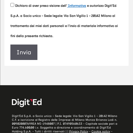
Dichiaro di aver preso visione dell'
Informativa
e autorizzo Digit’Ed
S.p.A. a Socio unico - Sede legale: Via San Vigilio 1 – 20142 Milano al
trattamento dei miei dati personali e l'invio di materiale informativo ai
fini della presente richiesta.
Digit’Ed S.p.A. a Socio unico - Sede legale: Via San Vigilio 1 – 20142 Milano
C.F. e iscrizione al Registro delle Imprese di Milano Monza Brianza Lodi n.
00902000769REA MI-1948007 | P.I. 07490560633 - Capitale sociale pari a
Euro 774.600,00 i.v. Soggetta a direzione e coordinamento di Digit’Ed
Holding S.p.A. - Tutti i diritti riservati | |
Privacy Policy
-
Cookie policy
-