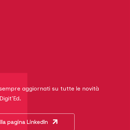
sempre aggiornati su tutte le novità
igit’Ed.
alla pagina LinkedIn