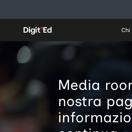
Vai
al
contenuto
Chi
Media room
nostra pag
informazi